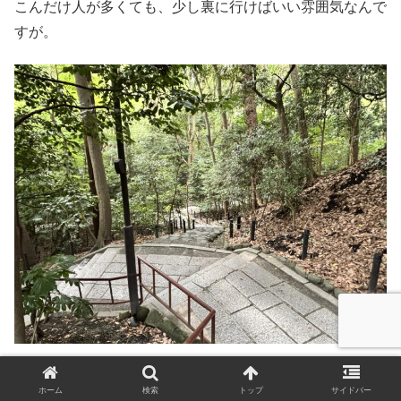
こんだけ人が多くても、少し裏に行けばいい雰囲気なんで
すが。
さあ、人が多いので長居するのも疲れるので次です。
ホーム
検索
トップ
サイドバー