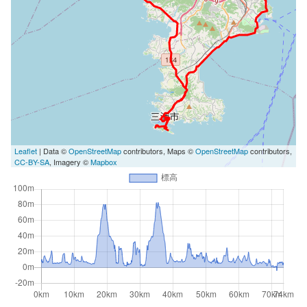
Leaflet
| Data ©
OpenStreetMap
contributors, Maps ©
OpenStreetMap
contributors,
CC-BY-SA
, Imagery ©
Mapbox