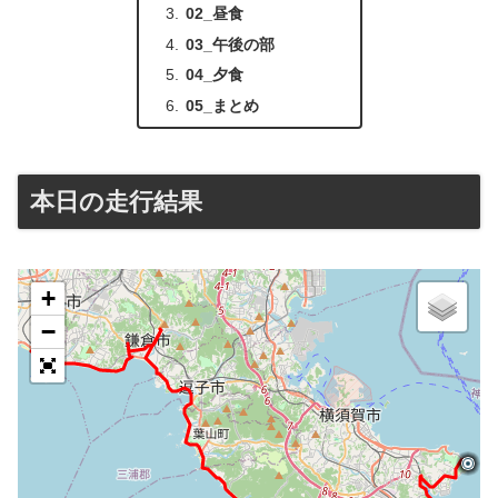
02_昼食
03_午後の部
04_夕食
05_まとめ
本日の走行結果
+
−