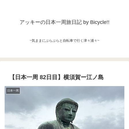
アッキーの日本一周旅日記 by Bicycle!!
~気ままにぶらぶらと自転車で行く津々浦々~
【日本一周 82日目】横須賀ー江ノ島
日本一周