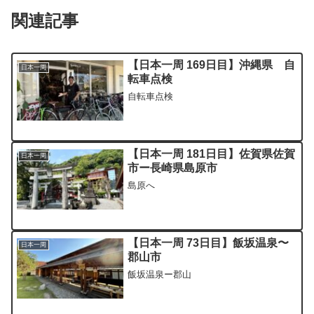
関連記事
【日本一周 169日目】沖縄県 自
日本一周
転車点検
自転車点検
【日本一周 181日目】佐賀県佐賀
日本一周
市ー長崎県島原市
島原へ
【日本一周 73日目】飯坂温泉〜
日本一周
郡山市
飯坂温泉ー郡山