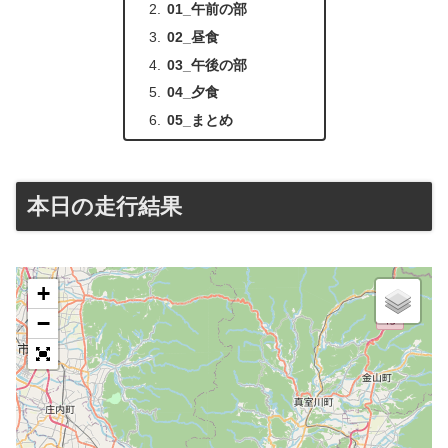
01_午前の部
02_昼食
03_午後の部
04_夕食
05_まとめ
本日の走行結果
+
−