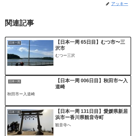
アッキー
関連記事
【日本一周 65日目】むつ市〜三
日本一周
沢市
むつー三沢
【日本一周 006日目】秋田市〜入
日本一周
道崎
秋田市ー入道崎
【日本一周 131日目】愛媛県新居
日本一周
浜市ー香川県観音寺町
観音寺へ