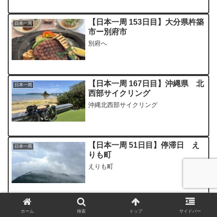
【日本一周 153日目】大分県杵築
日本一周
市ー別府市
別府へ
【日本一周 167日目】沖縄県 北
日本一周
西部サイクリング
沖縄北西部サイクリング
【日本一周 51日目】停滞日 え
日本一周
りも町
えりも町
ホーム
検索
トップ
サイドバー