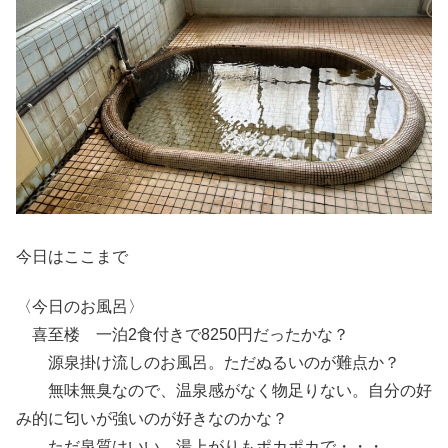
今日はここまで
〈今日のお風呂〉
喜至楼 一泊2食付きで8250円だったかな？
源泉掛け流しのお風呂。ただぬるいのが難点か？
無味無臭なので、温泉感がなく物足りない。自分の好
み的に匂いが強いのが好きなのかな？
ただ泉質はいい。湯上がりもポカポカで・・・