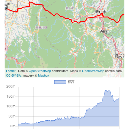
Leaflet
| Data ©
OpenStreetMap
contributors, Maps ©
OpenStreetMap
contributors,
CC-BY-SA
, Imagery ©
Mapbox