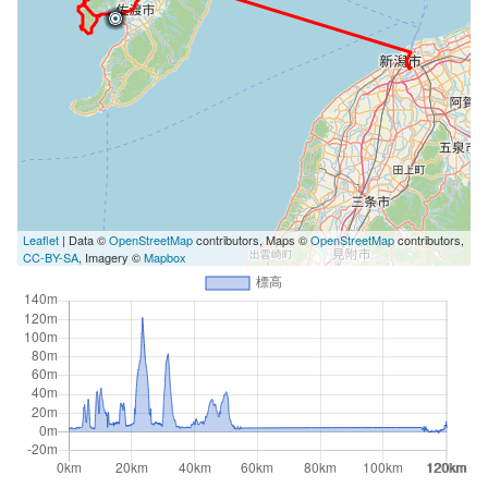
Leaflet
| Data ©
OpenStreetMap
contributors, Maps ©
OpenStreetMap
contributors,
CC-BY-SA
, Imagery ©
Mapbox