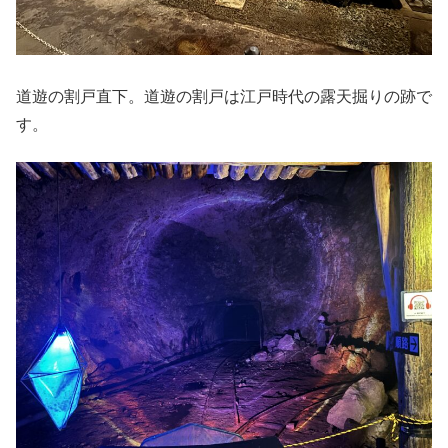
道遊の割戸直下。道遊の割戸は江戸時代の露天掘りの跡で
す。