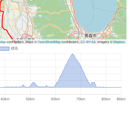
tMap
contributors, Maps ©
OpenStreetMap
contributors,
CC-BY-SA
, Imagery ©
Mapbox