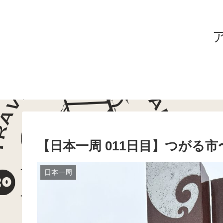
ア
【日本一周 011日目】つがる市
日本一周