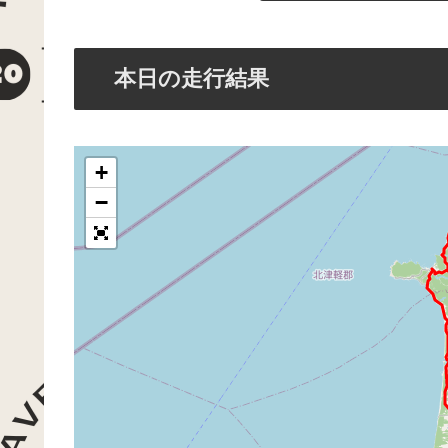
本日の走行結果
+
−