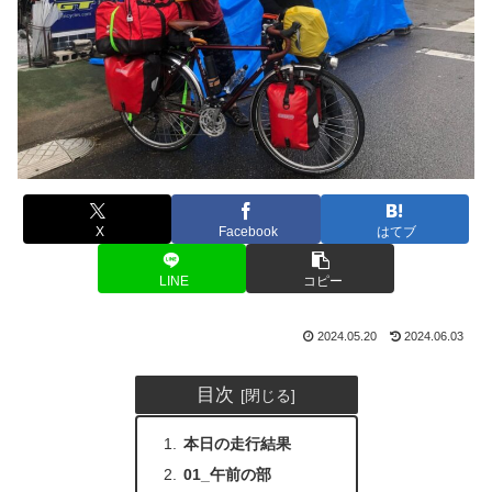
X
Facebook
はてブ
LINE
コピー
2024.05.20
2024.06.03
目次
本日の走行結果
01_午前の部