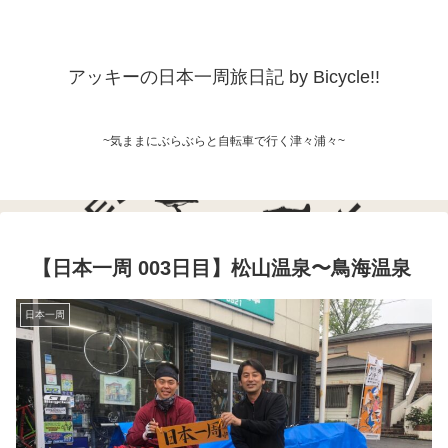
アッキーの日本一周旅日記 by Bicycle!!
~気ままにぶらぶらと自転車で行く津々浦々~
【日本一周 003日目】松山温泉〜鳥海温泉
日本一周