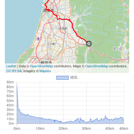
Leaflet
| Data ©
OpenStreetMap
contributors, Maps ©
OpenStreetMap
contributors,
CC-BY-SA
, Imagery ©
Mapbox