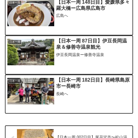
【日本一周 148日目】愛媛県多々
日本一周
羅大橋ー広島県広島市
広島へ
【日本一周 87日目】伊豆長岡温
日本一周
泉＆修善寺温泉観光
伊豆長岡温泉ー修善寺温泉
【日本一周 182日目】長崎県島原
日本一周
市ー長崎市
長崎へ
【日本一周 002日目】尾花沢市〜松山温